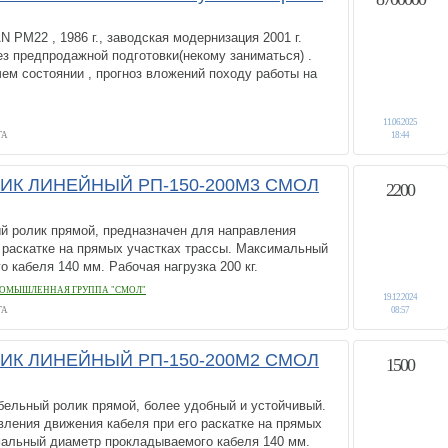
 PM22 , 1986 г., заводская модернизация 2001 г.
без предпродажной подготовки(некому заниматься) .
ем состоянии , прогноз вложений походу работы на
11.06.2025
ГА
18:44
ИК ЛИНЕЙНЫЙ РП-150-200М3 СМОЛ
2200
й ролик прямой, предназначен для направления
 раскатке на прямых участках трассы. Максимальный
 кабеля 140 мм. Рабочая нагрузка 200 кг.
ОМЫШЛЕННАЯ ГРУППА "СМОЛ"
19.12.2024
ГА
08:57
ИК ЛИНЕЙНЫЙ РП-150-200М2 СМОЛ
1500
бельный ролик прямой, более удобный и устойчивый.
ления движения кабеля при его раскатке на прямых
мальный диаметр прокладываемого кабеля 140 мм.