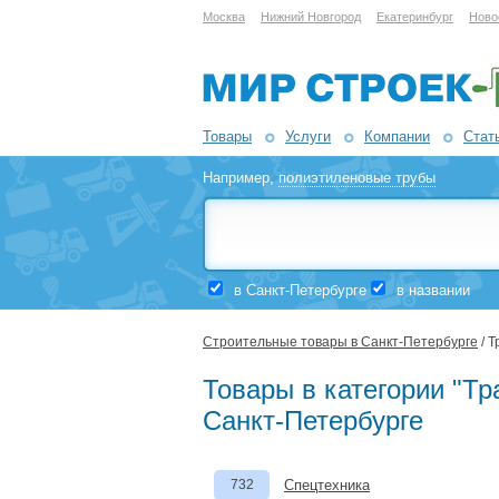
Москва
Нижний Новгород
Екатеринбург
Ново
Товары
Услуги
Компании
Стат
Например,
полиэтиленовые трубы
в Санкт-Петербурге
в названии
Строительные товары в Санкт-Петербурге
/ Т
Товары в категории "Тр
Санкт-Петербурге
732
Спецтехника