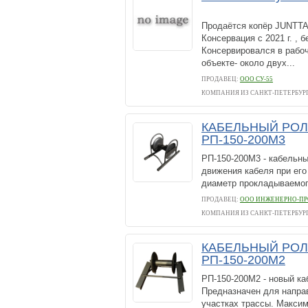
Продаётся копёр JUNTTAN
Консервация с 2021 г. , 
Консервировался в рабоч
объекте- около двух...
ПРОДАВЕЦ:
ООО СУ-55
КОМПАНИЯ ИЗ САНКТ-ПЕТЕРБУР
КАБЕЛЬНЫЙ РОЛ
РП-150-200М3
РП-150-200М3 - кабельны
движения кабеля при его
диаметр прокладываемого
ПРОДАВЕЦ:
ООО ИНЖЕНЕРНО-ПР
КОМПАНИЯ ИЗ САНКТ-ПЕТЕРБУР
КАБЕЛЬНЫЙ РОЛ
РП-150-200М2
РП-150-200М2 - новый ка
Предназначен для направ
участках трассы. Макси