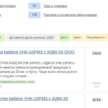
инструмент
90
Тара и упаковка
ы
168
Торговое и складское оборудование
8
Доставка из других регионов, 12929
Дата
Цена
Популярность
ки кабеля УНК-10РМ3 с ИДМ-20 ООО
83600
ТКИ КАБЕЛЯ УНК-10РМЗ с ИДМ-20 УНК-10РМЗ с
я намотки кабельно-проводниковой продукции и
етром до 20 мм. в бухту. Чаще всего используется
отгрузке готовой...
ОМЫШЛЕННАЯ ГРУППА "СМОЛ"
03.12.2025
ГА
13:54
отки кабеля УНК-10РМ3 с ИДМ-30
86300