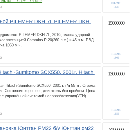
ОМЫШЛЕННАЯ ГРУППА "СМОЛ"
03.12.2025
ГА
13:31
вной PILEMER DKH-7L PILEMER DKH-
15000000
идромолот PILEMER DKH-7L, 2010г, масса ударной
 маслостанцией Cammins Р-20(260 л.с.) и 45 п.м. РВД
ка 1050 м.ч.
11.06.2025
ГА
19:05
itachi-Sumitomo SCX550, 2001г. Hitachi
13000000
н Hitachi-Sumitomo SCX550, 2001 г, г/п 55тн . Стрела
.ч. Состояние хорошее , двигатель без проблем. Цена
О с упрощённой системой налогообложения(УСН).
11.06.2025
ГА
18:55
ановка Юнттан РМ22 б/у Юнттан рм22
8700000