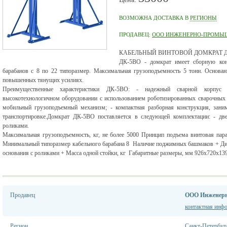
ВОЗМОЖНА ДОСТАВКА В
РЕГИОНЫ
ПРОДАВЕЦ:
ООО ИНЖЕНЕРНО-ПРОМЫШ
КАБЕЛЬНЫЙ ВИНТОВОЙ ДОМКРАТ ДК-
ДК-5ВО - домкрат имеет сборную кон
барабанов с 8 по 22 типоразмер. Максимальная грузоподъемность 5 тонн. Основан
повышенных тянущих усилиях.
Преимущественные характеристики ДК-5ВО: - надежный сварной корпус
высокотехнологичном оборудовании с использованием роботизированных сварочных к
мобильный грузоподъемный механизм; - компактная разборная конструкция, зан
транспортировке.Домкрат ДК-5ВО поставляется в следующей комплектации: - две
роликами.
Максимальная грузоподъемность, кг, не более 5000 Принцип подъема винтовая пар
Минимальный типоразмер кабельного барабана 8 Наличие поджимных башмаков + Диа
основания с роликами + Масса одной стойки, кг Габаритные размеры, мм 926х720х13
Продавец
ООО Инженер
контактная инф
Регион
Санкт-Петербур