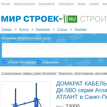
Москва
Нижний Новгород
Екатеринбург
Новосибирск
Казань
Самара
Кра
Товары
Услуги
Компании
Статьи
Тендеры
Например,
полиэтиленовые трубы
в Санкт-Петербурге
в названии
Строительные товары Санкт-Петербург
/
Транспорт, оборудование, инструм
ДОМКРАТ КАБЕЛ
ДК-5ВО серия Атл
АТЛАНТ в Санкт-П
33000
Цена: