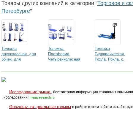
Товары других компаний в категории "
Торговое и ск
Петербурге
"
Тележка
Тележка.
Тележка
двухколесная. для
Платформа,
Гидравлическая.
бочек. для
Четырехколесная
Рохла, Рокла, с.
баллонов. тележка-
Lema, OK, STILL др
трансформ
Исследование рынка.
Достоверная информация сэкономит вам милл
исследований!
megaresearch.ru
Goszakaz. ru: реальные отзывы
о работе с этим сайтом читайте зде