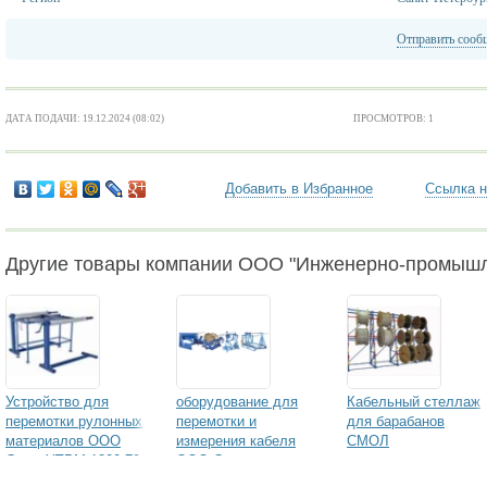
Отправить сооб
ДАТА ПОДАЧИ: 19.12.2024 (08:02)
ПРОСМОТРОВ: 1
Добавить в Избранное
Ссылка н
Другие товары компании ООО "Инженерно-промышл
Устройство для
оборудование для
Кабельный стеллаж
перемотки рулонных
перемотки и
для барабанов
материалов ООО
измерения кабеля
СМОЛ
Смол УПРМ-1300-70-
ООО Смол
50Р