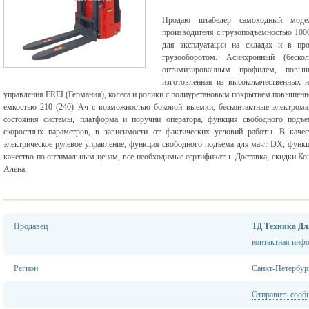
Продаю штабелер самоходный модел
производителя с грузоподъемностью 1000-
для эксплуатации на складах и в пр
грузооборотом. Асинхронный (беско
оптимизированным профилем, повыш
изготовленная из высококачественных 
управления FREI (Германия), колеса и ролики с полиуретановым покрытием повышенн
емкостью 210 (240) Ач с возможностью боковой выемки, бесконтактные электрома
состояния системы, платформа и поручни оператора, функция свободного подъ
скоростных параметров, в зависимости от фактических условий работы. В качес
электрическое рулевое управление, функция свободного подъема для мачт DX, функц
качество по оптимальным ценам, все необходимые сертификаты. Доставка, скидки.Кон
Алена.
Продавец
ТД Техника Дл
контактная инф
Регион
Санкт-Петербур
Отправить сооб