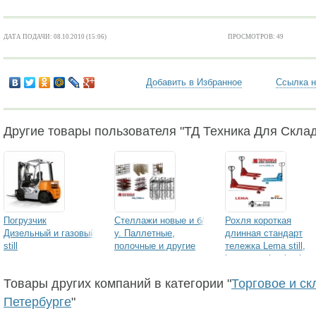
ДАТА ПОДАЧИ: 08.10.2010 (15:06)
ПРОСМОТРОВ: 49
Добавить в Избранное
Ссылка н
Другие товары пользователя "ТД Техника Для Скла
Погрузчик
Стеллажи новые и б/
Рохля короткая
Дизельный и газовый
у. Паллетные,
длинная стандарт
still
полочные и другие
тележка Lema still,
lema, otto kurtbach
Товары других компаний в категории "
Торговое и ск
Петербурге
"