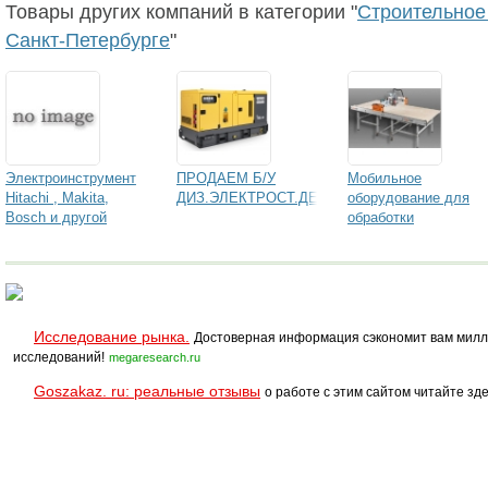
Товары других компаний в категории "
Строительное
Санкт-Петербурге
"
Электроинструмент
ПРОДАЕМ Б/У
Мобильное
Hitachi , Makita,
ДИЗ.ЭЛЕКТРОСТ.ДЕШЕВО!
оборудование для
Bosch и другой
обработки
электроинструмент
плитообразного
материала flexTos
Supercut XP.
Исследование рынка.
Достоверная информация сэкономит вам милл
исследований!
megaresearch.ru
Goszakaz. ru: реальные отзывы
о работе с этим сайтом читайте зде