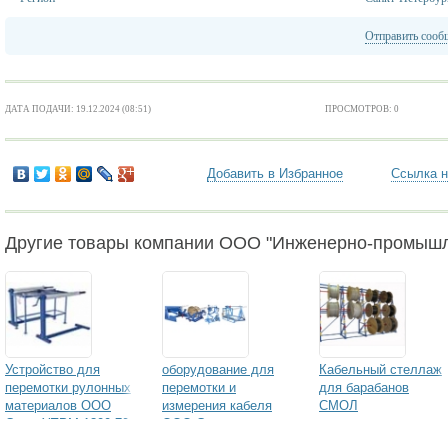
Отправить сооб
ДАТА ПОДАЧИ: 19.12.2024 (08:51)
ПРОСМОТРОВ: 0
Добавить в Избранное
Ссылка н
Другие товары компании ООО "Инженерно-промышл
Устройство для
оборудование для
Кабельный стеллаж
перемотки рулонных
перемотки и
для барабанов
материалов ООО
измерения кабеля
СМОЛ
Смол УПРМ-1300-70-
ООО Смол
50Р