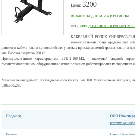
5200
Цена:
ВОЗМОЖНА ДОСТАВКА В
РЕГИОНЫ
ПРОДАВЕЦ:
ООО ИНЖЕНЕРНО-ПРОМЫШ
КАБЕЛЬНЫЙ РОЛИК УНИВЕРСАЛЬНЫЙ 
многосоставный ролик представляет со
движения кабеля как на криволинейных участках прокладываемой трассы, так и на п
мм. Рабочая нагрузка 200 кг.
Преимущественные характеристики БРК-3-160-М2: - надежный сварной корп
высокотехнологичном оборудовании с использованием роботизированных сварочных ко
Максимальный диаметр прокладываемого кабеля, мм 160 Максимальная нагрузка, кг 
530х300х280
Продавец
ООО Инженер
контактная инф
Регион
Санкт-Петербур