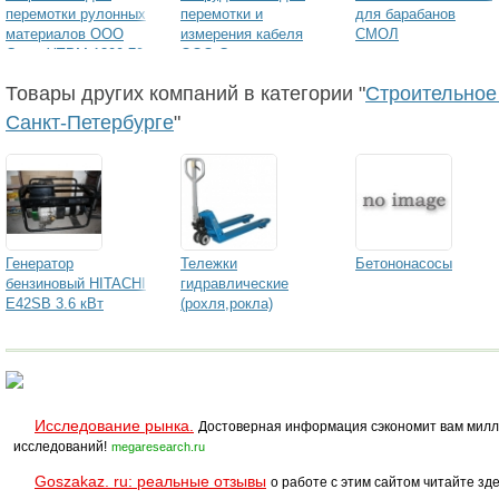
перемотки рулонных
перемотки и
для барабанов
материалов ООО
измерения кабеля
СМОЛ
Смол УПРМ-1300-70-
ООО Смол
50Р
Товары других компаний в категории "
Строительное
Санкт-Петербурге
"
Генератор
Тележки
Бетононасосы
бензиновый HITACHI
гидравлические
Е42SB 3.6 кВт
(рохля,рокла)
Исследование рынка.
Достоверная информация сэкономит вам милл
исследований!
megaresearch.ru
Goszakaz. ru: реальные отзывы
о работе с этим сайтом читайте зде