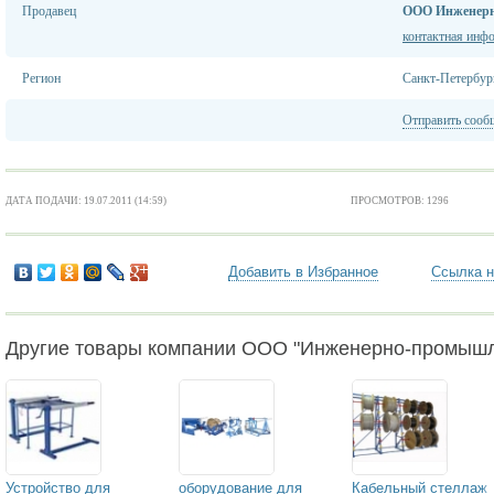
Продавец
ООО Инженер
контактная инф
Регион
Санкт-Петербур
Отправить сооб
ДАТА ПОДАЧИ: 19.07.2011 (14:59)
ПРОСМОТРОВ: 1296
Добавить в Избранное
Ссылка н
Другие товары компании ООО "Инженерно-промышл
Устройство для
оборудование для
Кабельный стеллаж