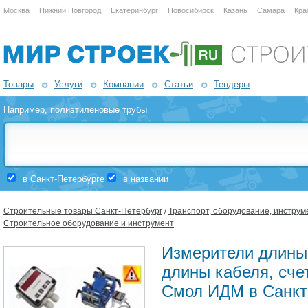
Москва
Нижний Новгород
Екатеринбург
Новосибирск
Казань
Самара
Кра
Товары
Услуги
Компании
Статьи
Тендеры
Например,
полиэтиленовые трубы
в Санкт-Петербурге
в названии
Строительные товары Санкт-Петербург
/
Транспорт, оборудование, инструм
Строительное оборудование и инструмент
Измерители длины 
длины кабеля, сч
Смол ИДМ в Санкт