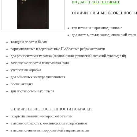
ПРОДАВЕЦ:
ООО ТЕХГИГАНТ
ОТЛИЧИТЕЛЬНЫЕ ОСОБЕННОСТИ
три петли на шарикоподшипнике
два листа металла холоднокатанной стали
толщина полотна 64 мм
горизонтальные и вертикальные П-образные ребра жесткости
два разносистемных замка (нижний цилиндрический, верхний сувальдный)
заполнение полотна минеральная вата
утепленная коробка
два объемных контура уплотнителя
броненакладка
три противосъемных штыря
ОТЛИЧИТЕЛЬНЫЕ ОСОБЕННОСТИ ПОКРАСКИ
покрытие полимерно-порошковое антик
высокая стойкость к механическим воздействиям
высокая степень антикоррозийной защиты металла