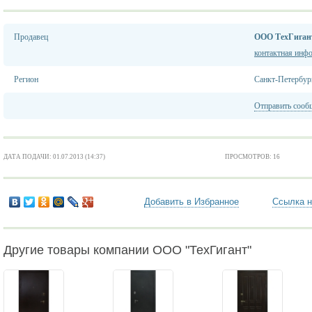
Продавец
ООО ТехГиган
контактная инф
Регион
Санкт-Петербур
Отправить сооб
ДАТА ПОДАЧИ: 01.07.2013 (14:37)
ПРОСМОТРОВ: 16
Добавить в Избранное
Ссылка н
Другие товары компании ООО "ТехГигант"