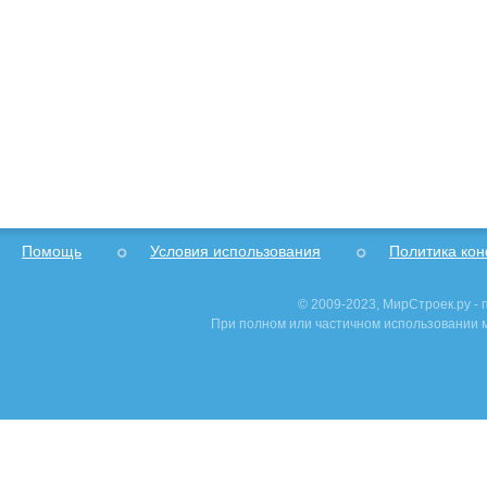
Goszakaz. ru: реальные отзывы
о работе с этим сайтом читайте зде
Помощь
Условия использования
Политика ко
© 2009-2023, МирСтроек.ру -
При полном или частичном использовании м