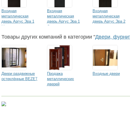
Входная
Входная
Входная
металлическая
металлическая
металлическая
дверь Аргус Эра 1
дверь Аргус Эра 1
дверь Аргус Эра 2
Медь
Серебро
Товары других компаний в категории "
Двери, фурни
Двери раздвижные
Продажа
Входные двери
остеклённые BEZET
металлических
дверей
Исследование рынка.
Достоверная информация сэкономит вам милл
исследований!
megaresearch.ru