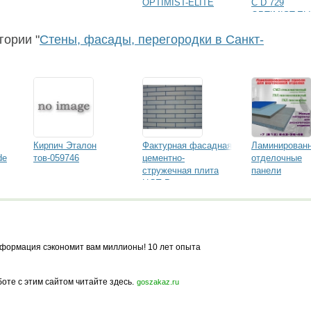
OPTIMIST-ELITE
С D 729
OPTIMIST-EL
гории "
Стены, фасады, перегородки в Санкт-
Кирпич Эталон
Фактурная фасадная
Ламинирован
de
тов-059746
цементно-
отделочные
стружечная плита
панели
ЦСП Россия
содержит фактурный
рисунок под кирпич и
по желанию любой
другой
формация сэкономит вам миллионы! 10 лет опыта
боте с этим сайтом читайте здесь.
goszakaz.ru