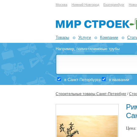
Москва
Нижний Новгород
Екатеринбург
Ново
Товары
Услуги
Компании
Стат
Например,
полиэтиленовые трубы
в Санкт-Петербурге
в названии
Строительные товары Санкт-Петербург
/
Стро
Ри
Са
Цена