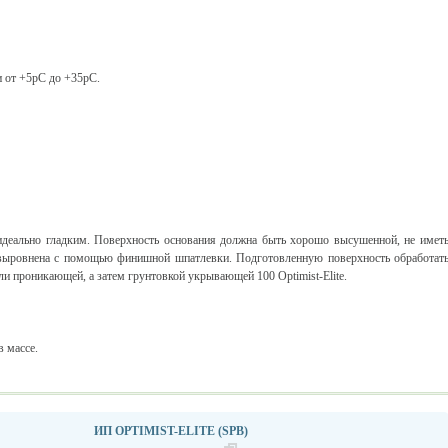
и от +5pС до +35pС.
идеально гладким. Поверхность основания должна быть хорошо высушенной, не имет
выровнена с помощью финишной шпатлевки. Подготовленную поверхность обработат
и проникающей, а затем грунтовкой укрывающей 100 Optimist-Elite.
в массе.
ИП OPTIMIST-ELITE (SPB)