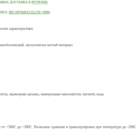
ОЖНА ДОСТАВКА В
РЕГИОНЫ
АВЕЦ:
ИП OPTIMIST-ELITE (SPB)
еские характеристики
рывобезопасный, экологически чистый материал.
итель, мраморная крошка, минеральные наполнители, пигмент, вода.
е от +500С до +300С. Возможно хранение и транспортировка при температуре до -200