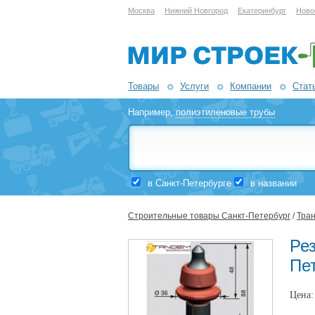
Москва
Нижний Новгород
Екатеринбург
Ново
Товары
Услуги
Компании
Стат
Например,
полиэтиленовые трубы
в Санкт-Петербурге
в названии
Строительные товары Санкт-Петербург
/
Тран
Ре
Пе
Цена