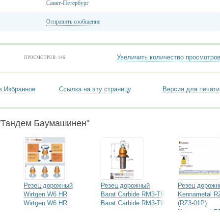
Санкт-Петербург
Отправить сообщение
Увеличить количество просмотро
ПРОСМОТРОВ: 146
в Избранное
Ссылка на эту страницу
Версия для печати
"Тандем Баумашинен"
Резец дорожный
Резец дорожный
Резец дорожн
Wirtgen W6 HR
Barat Carbide RM3-T9
Kennametal R
Wirtgen W6 HR
Barat Carbide RM3-T9
(RZ3-01P)
Kennametal R