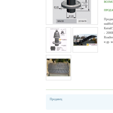
ВОЗМ
ПРОД
Продае
шайбой
Китай!
- 2000
Roadte
и др. 
Продавец