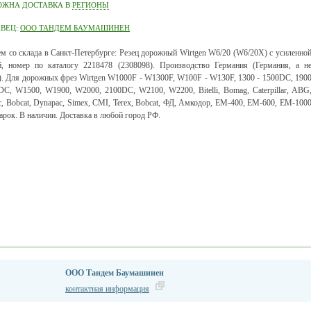
ОЖНА ДОСТАВКА В
РЕГИОНЫ
АВЕЦ:
ООО ТАНДЕМ БАУМАШИНЕН
м со склада в Санкт-Петербурге: Резец дорожный Wirtgen W6/20 (W6/20X) с усиленно
, номер по каталогу 2218478 (2308098). Производство Германия (Германия, а н
). Для дорожных фрез Wirtgen W1000F - W1300F, W100F - W130F, 1300 - 1500DC, 190
DC, W1500, W1900, W2000, 2100DC, W2100, W2200, Bitelli, Bomag, Caterpillar, ABG
c, Bobcat, Dynapac, Simex, CMI, Terex, Bobcat, ФД, Амкодор, ЕМ-400, ЕМ-600, ЕМ-100
марок. В наличии. Доставка в любой город РФ.
ООО Тандем Баумашинен
контактная информация