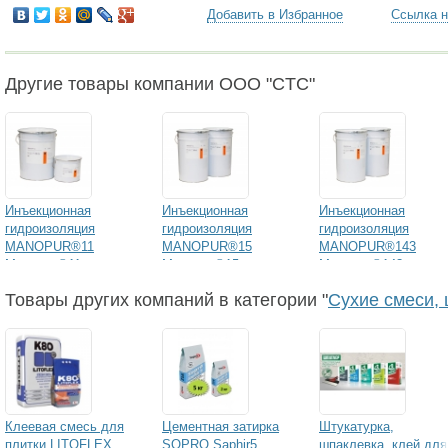
Добавить в Избранное
Ссылка н
Другие товары компании ООО "CTC"
Инъекционная
Инъекционная
Инъекционная
гидроизоляция
гидроизоляция
гидроизоляция
MANOPUR®11
MANOPUR®15
MANOPUR®143
Манопур®11
Манопур®15
Манопур®143
Товары других компаний в категории "
Сухие смеси, 
Клеевая смесь для
Цементная затирка
Штукатурка,
плитки LITOFLEX
SOPRO Saphir5
шпаклевка, клей для