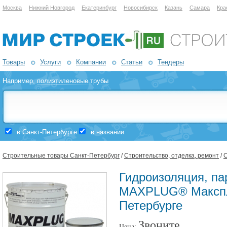
Москва
Нижний Новгород
Екатеринбург
Новосибирск
Казань
Самара
Кра
Товары
Услуги
Компании
Статьи
Тендеры
Например,
полиэтиленовые трубы
в Санкт-Петербурге
в названии
Строительные товары Санкт-Петербург
/
Строительство, отделка, ремонт
/
С
Гидроизоляция, па
MAXPLUG® Макспл
Петербурге
Звоните
Цена: