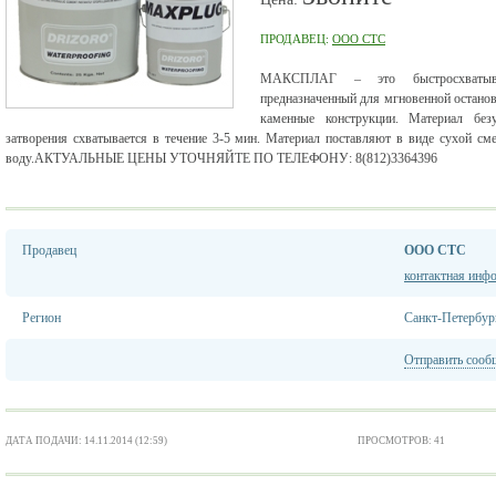
ПРОДАВЕЦ:
ООО CTC
МАКСПЛАГ – это быстросхватываю
предназначенный для мгновенной остано
каменные конструкции. Материал без
затворения схватывается в течение 3-5 мин. Материал поставляют в виде сухой см
воду.АКТУАЛЬНЫЕ ЦЕНЫ УТОЧНЯЙТЕ ПО ТЕЛЕФОНУ: 8(812)3364396
Продавец
ООО CTC
контактная инф
Регион
Санкт-Петербур
Отправить сооб
ДАТА ПОДАЧИ: 14.11.2014 (12:59)
ПРОСМОТРОВ: 41