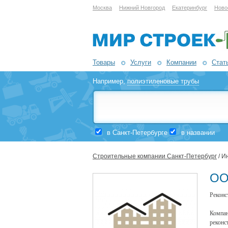
Москва
Нижний Новгород
Екатеринбург
Ново
Товары
Услуги
Компании
Стат
Например,
полиэтиленовые трубы
в Санкт-Петербурге
в названии
Строительные компании Санкт-Петербург
/ И
ОО
Реконс
Компан
реконс