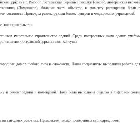
нская церковь в г. Выборг, лютеранская церковь в поселке Токсово, лютеранская церков
тышкино (Ломоносов), большая часть объектов к моменту реставрации были 
ном состоянии. Проводим реконструкция бизнес-центров и медицинских учреждений.
льное строительство
твляем капитальное строительство зданий. Среди построенных нами здание учебно
троительство лютеранской церкви в пос. Колтуши.
агородных домов любого типа и сложности. Наши специалисты выполнили работы дл
ку и ремонт зданий и помещений. Нами была выполнена отделка в лифтовом холл
а на выгодных условиях. Привлекаем только проверенных субподрядчиков.