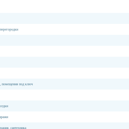
 перегородки
, помещения под ключ
еседки
гаражи
зация, сантехника