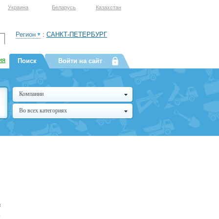
Украина
Беларусь
Казахстан
Регион
:
САНКТ-ПЕТЕРБУРГ
ия
Поиск
Войти на сайт
Компании
Во всех категориях
и
,