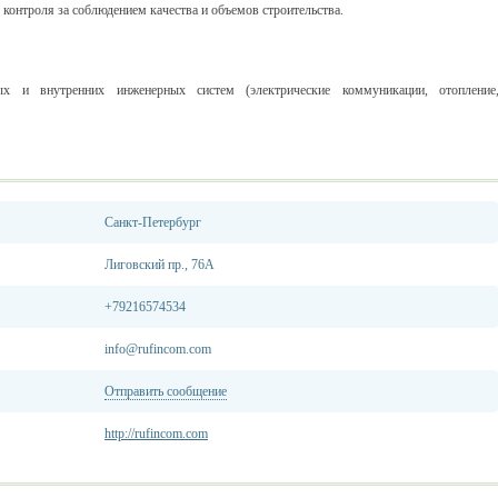
контроля за соблюдением качества и объемов строительства.
 и внутренних инженерных систем (электрические коммуникации, отопление
Санкт-Петербург
Лиговский пр., 76А
+79216574534
info@rufincom.com
Отправить сообщение
http://rufincom.com