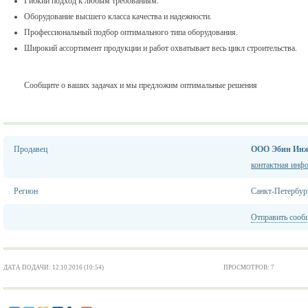
Гибкий подход к любым требованиям.
Оборудование высшего класса качества и надежности.
Профессиональный подбор оптимального типа оборудования.
Широкий ассортимент продукции и работ охватывает весь цикл строительства.
Сообщите о ваших задачах и мы предложим оптимальные решения
Продавец
ООО Эбин Ин
контактная инф
Регион
Санкт-Петербур
Отправить сооб
ДАТА ПОДАЧИ: 12.10.2016 (10:54)
ПРОСМОТРОВ: 7