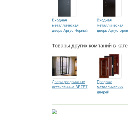
Входная
Входная
металлическая
металлическая
дверь Аргус Черный
дверь Аргус Бро
бархат
Товары других компаний в кате
Двери раздвижные
Продажа
остеклённые BEZET
металлических
дверей