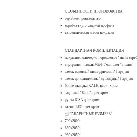
ОСОБЕННОСТИ ПРОИЗВОДСТВА
серийное производство
коробка гнуто-сварной профиль
автоматическая линия покраски
СТАНДАРТНАЯ КОМПЛЕКТАЦИЯ
покрытие полимерно-порошковое "антик сере
внутренняя панель МДФ 7мм, цвет "вишня"
замок основной цилиндрический Гардиан
замок дополнительный сувальдный Гардиан
броненакладка KALE, цвет - хром
задвижка "Евро", цвет хром
ручка ICSA цвет хром
глазок LEO цвет хром
ГАБАРИТНЫЕ РАЗМЕРЫ
790х2000
860х2050
960х2050