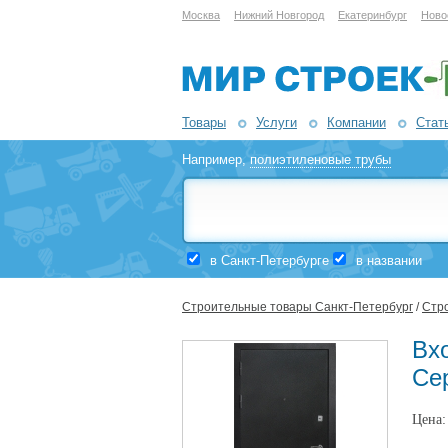
Москва
Нижний Новгород
Екатеринбург
Ново
Товары
Услуги
Компании
Стат
Например,
полиэтиленовые трубы
в Санкт-Петербурге
в названии
Строительные товары Санкт-Петербург
/
Стро
Вх
Се
Цена