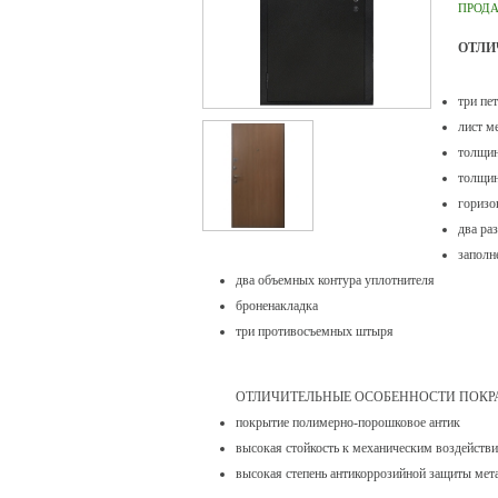
ПРОД
ОТЛИ
три пе
лист м
толщин
толщин
горизо
два ра
заполн
два объемных контура уплотнителя
броненакладка
три противосъемных штыря
ОТЛИЧИТЕЛЬНЫЕ ОСОБЕННОСТИ ПОКР
покрытие полимерно-порошковое антик
высокая стойкость к механическим воздейств
высокая степень антикоррозийной защиты мет