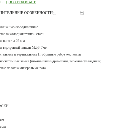
АВЕЦ:
ООО ТЕХГИГАНТ
ЧИТЕЛЬНЫЕ ОСОБЕННОСТИ
тли на шарикоподшипнике
еталла холоднокатанной стали
а полотна 64 мм
а внутренней панели МДФ 7мм
нтальные и вертикальные П-образные ребра жесткости
зносистемных замка (нижний цилиндрический, верхний сувальдный)
ение полотна минеральная вата
АСКИ
иям
алла