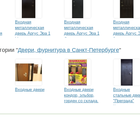
Входная
Входная
Входная
металлическая
металлическая
металлическа
ня
дверь Аргус Эра 1
дверь Аргус Эра 1
дверь Аргус 
Медь
Серебро
2
гории "
Двери, фурнитура в Санкт-Петербурге
"
Входные двери
Входные двери
Входные
кондор, эльбор,
стальные две
горден со склада.
"Преграда"
Компания
Преграда