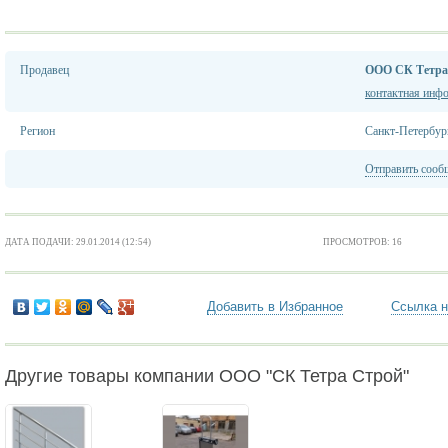
Продавец
ООО СК Тетра
контактная инф
Регион
Санкт-Петербур
Отправить сооб
ДАТА ПОДАЧИ: 29.01.2014 (12:54)
ПРОСМОТРОВ: 16
Добавить в Избранное
Ссылка н
Другие товары компании ООО "СК Тетра Строй"