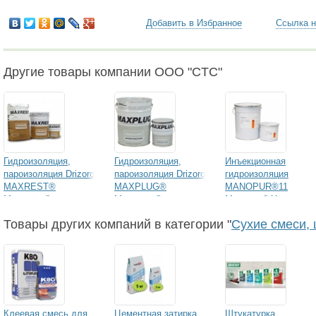
Добавить в Избранное
Ссылка н
Другие товары компании ООО "CTC"
Гидроизоляция,
Гидроизоляция,
Инъекционная
пароизоляция Drizoro
пароизоляция Drizoro
гидроизоляция
MAXREST®
MAXPLUG®
MANOPUR®11
Максрест®
Максплаг®
Манопур®11
Товары других компаний в категории "
Сухие смеси, 
Клеевая смесь для
Цементная затирка
Штукатурка,