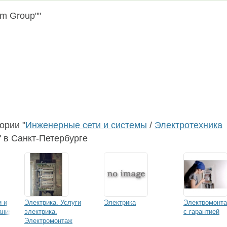
um Group""
ории "
Инженерные сети и системы
/
Электротехника
" в Санкт-Петербурге
и и
Электрика. Услуги
Электрика
Электромонт
ания
электрика.
с гарантией
Электромонтаж