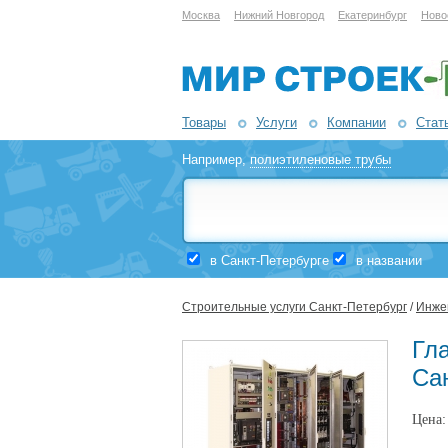
Москва
Нижний Новгород
Екатеринбург
Ново
Товары
Услуги
Компании
Стат
Например,
полиэтиленовые трубы
в Санкт-Петербурге
в названии
Строительные услуги Санкт-Петербург
/
Инже
Гл
Са
Цена